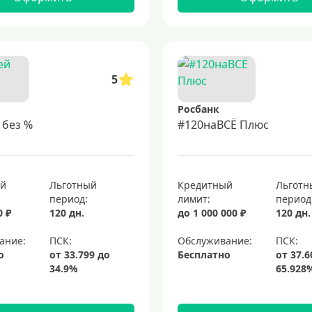
5
Росбанк
 без %
#120наВСЁ Плюс
ый
Льготный
Кредитный
Льготн
период:
лимит:
период
0 ₽
120 дн.
до 1 000 000 ₽
120 дн.
ание:
Обслуживание:
о
Бесплатно