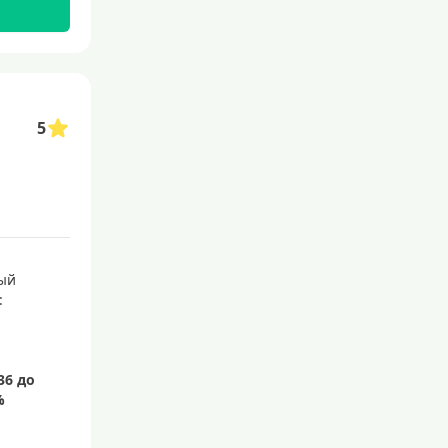
5
ый
: