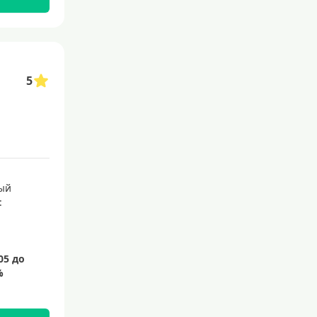
5
ый
: