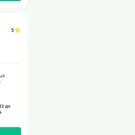
5
ый
: