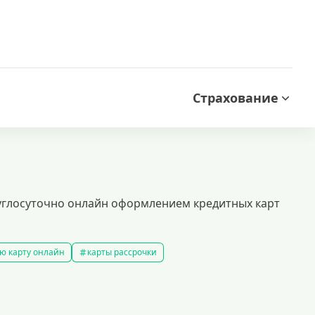
Страхование
руглосуточно онлайн оформлением кредитных карт
ю карту онлайн
карты рассрочки
ой кредитной историей
кредитные карты которые дают всем
ые карты
доступные кредитные карты
ы platinum
моментальные кредитные карты