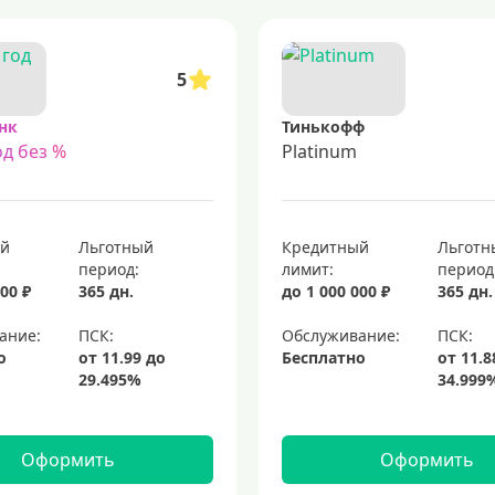
5
нк
Тинькофф
д без %
Platinum
ый
Льготный
Кредитный
Льготн
период:
лимит:
период
00 ₽
365 дн.
до 1 000 000 ₽
365 дн.
ание:
Обслуживание:
о
Бесплатно
Оформить
Оформить