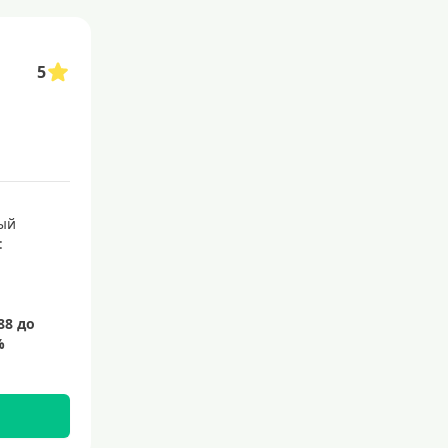
5
ый
: