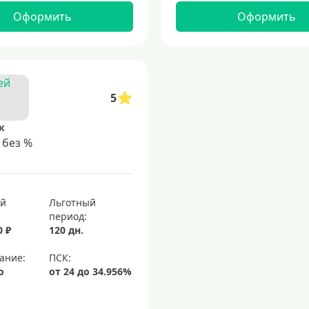
Оформить
Оформить
5
к
 без %
ый
Льготный
период:
0 ₽
120 дн.
ание:
о