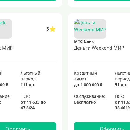
5
МТС банк
k МИР
Деньги Weekend МИР
ый
Льготный
Кредитный
Льготн
период:
лимит:
период
00 ₽
111 дн.
до 1 000 000 ₽
51 дн.
ание:
Обслуживание:
о
Бесплатно
Оформить
Оформить