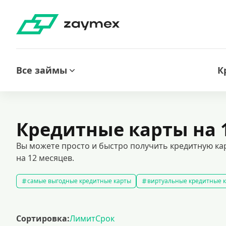
Все займы
К
Кредитные карты на 
Вы можете просто и быстро получить кредитную ка
на 12 месяцев.
самые выгодные кредитные карты
виртуальные кредитные 
кредитные карты без отказа
кредитные карты без процентов
кредитные карты с доставкой на дом
кредитные карты 120 д
Сортировка:
Лимит
Срок
кредитные карты visa
премиальные кредитные карты
к