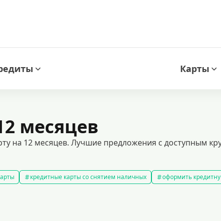
редиты
Карты
12 месяцев
рту на 12 месяцев. Лучшие предложения с доступным к
карты
кредитные карты со снятием наличных
оформить кредитну
кредитные карты с льготным периодом
кредитные карты с плох
ней без процентов
кредитные карты с кэшбеком
лучшие кредитн
редитные карты для покупок
кредитные карты мир
кредитные карт