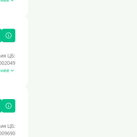
бнее
ия ЦБ:
002049
бнее
ия ЦБ:
009690