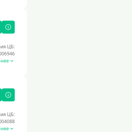
ия ЦБ:
006946
бнее
ия ЦБ:
004088
бнее