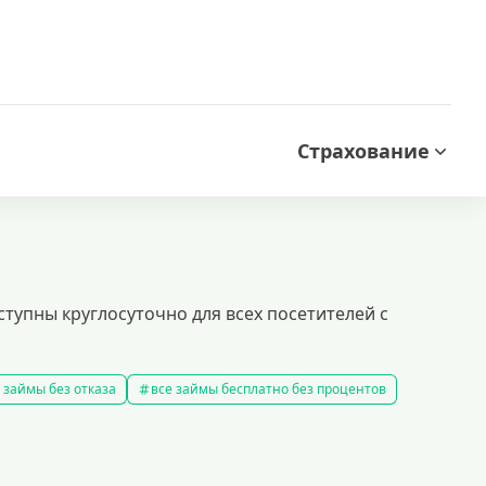
Страхование
ступны круглосуточно для всех посетителей с
 займы без отказа
все займы бесплатно без процентов
все займы без комиссии
все займы на карту за 15 минут
в
правила предоставления займов