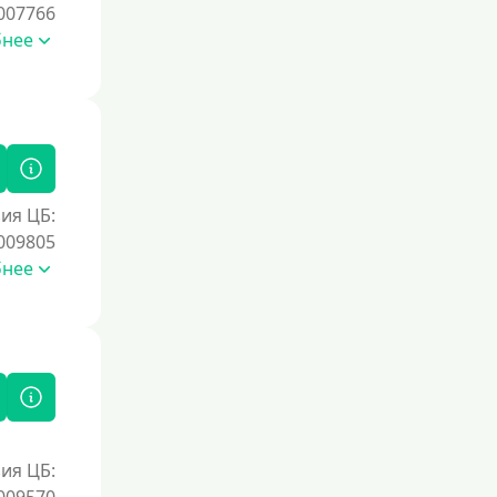
007766
бнее
ия ЦБ:
009805
бнее
ия ЦБ: