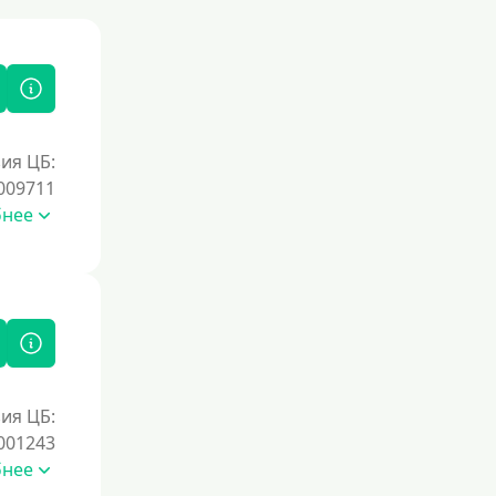
ия ЦБ:
009711
бнее
ия ЦБ:
001243
бнее