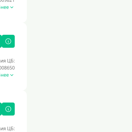
009821
бнее
ия ЦБ:
008650
бнее
ия ЦБ: