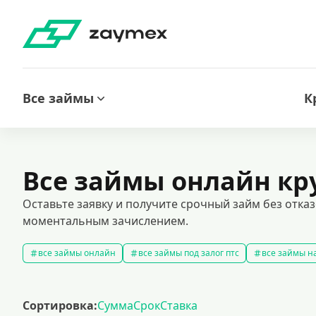
Все займы
К
Все займы онлайн кр
Оставьте заявку и получите срочный займ без отказ
моментальным зачислением.
все займы онлайн
все займы под залог птс
все займы на
срочные займы
быстрые займы
все займы до зарплаты
выбрать экспресс займ в рф
долгосрочные займы
попул
Сортировка:
Сумма
Срок
Ставка
рефинансирование займов
калькулятор займов