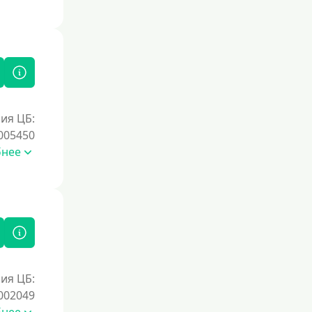
ия ЦБ:
005450
бнее
ия ЦБ:
002049