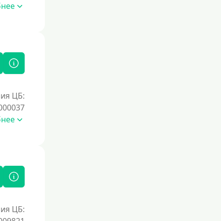
бнее
ия ЦБ:
000037
бнее
ия ЦБ: