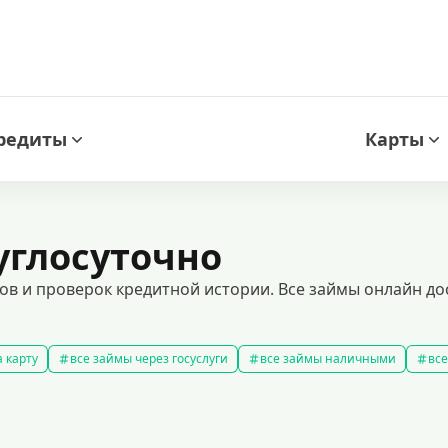
редиты
Карты
углосуточно
ов и проверок кредитной истории. Все займы онлайн до
 карту
все займы через госуслуги
все займы наличными
все
новые займы
смс займ
все займы
все займы ночью
ярные займы
лучшие займы
подобрать займ
рейтинг займо