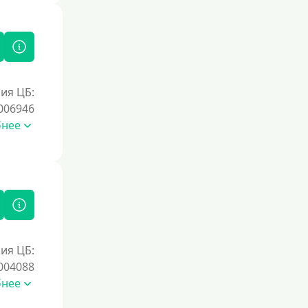
ия ЦБ:
006946
бнее
ия ЦБ:
004088
бнее