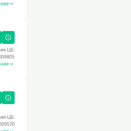
бнее
ия ЦБ:
009805
бнее
ия ЦБ:
009570