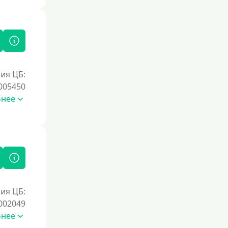
ия ЦБ:
005450
бнее
ия ЦБ:
002049
бнее