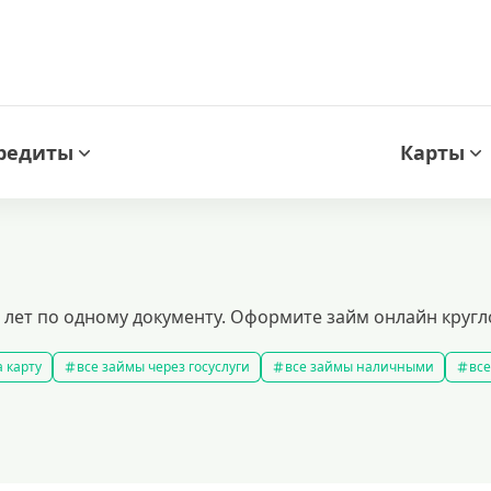
редиты
Карты
18 лет по одному документу. Оформите займ онлайн круг
 карту
все займы через госуслуги
все займы наличными
все
новые займы
смс займ
все займы
все займы ночью
ярные займы
лучшие займы
подобрать займ
рейтинг займо