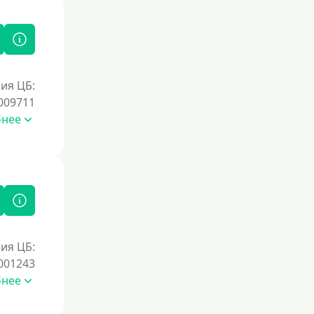
ия ЦБ:
009711
бнее
ия ЦБ:
001243
бнее