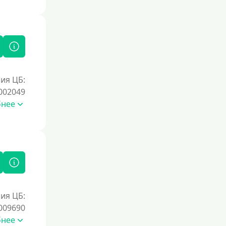
ия ЦБ:
002049
бнее
ия ЦБ:
009690
бнее