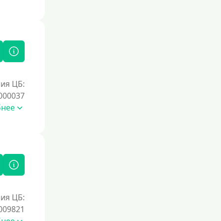
ия ЦБ:
000037
бнее
ия ЦБ:
009821