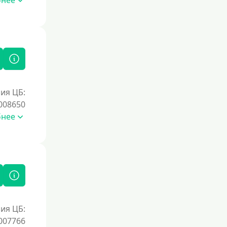
бнее
ия ЦБ:
008650
бнее
ия ЦБ:
007766