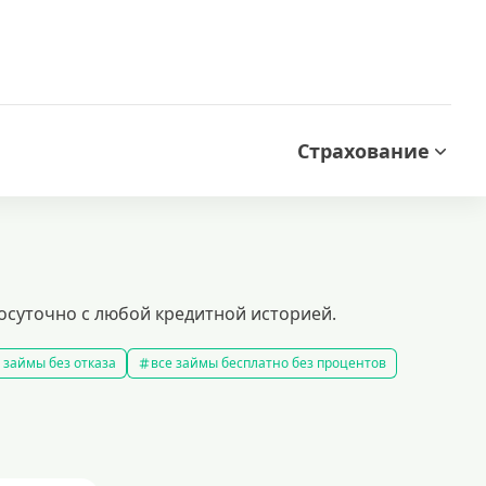
Страхование
лосуточно с любой кредитной историей.
 займы без отказа
все займы бесплатно без процентов
все займы без комиссии
все займы на карту за 15 минут
в
правила предоставления займов