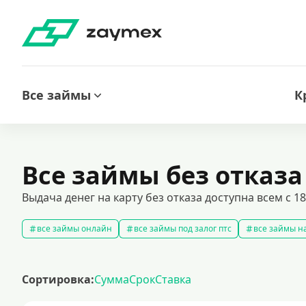
Все займы
К
Все займы без отказа
Выдача денег на карту без отказа доступна всем с 
все займы онлайн
все займы под залог птс
все займы на
срочные займы
быстрые займы
все займы до зарплаты
выбрать экспресс займ в рф
долгосрочные займы
попул
Сортировка:
Сумма
Срок
Ставка
рефинансирование займов
калькулятор займов