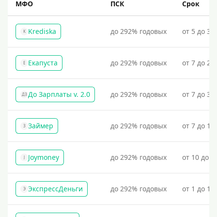
МФО
ПСК
Срок
Krediska
до 292% годовых
от 5 до 30
K
Екапуста
до 292% годовых
от 7 до 21
Е
До Зарплаты v. 2.0
до 292% годовых
от 7 до 36
ДЗ
Займер
до 292% годовых
от 7 до 18
З
Joymoney
до 292% годовых
от 10 до 1
J
ЭкспрессДеньги
до 292% годовых
от 1 до 18
Э