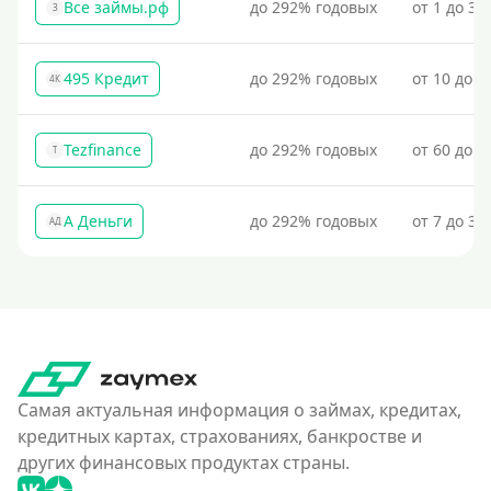
Все займы.рф
до 292% годовых
от 1 до 30
З
495 Кредит
до 292% годовых
от 10 до 1
4К
Tezfinance
до 292% годовых
от 60 до 3
T
А Деньги
до 292% годовых
от 7 до 31
АД
Самая актуальная информация о займах, кредитах,
кредитных картах, страхованиях, банкростве и
других финансовых продуктах страны.