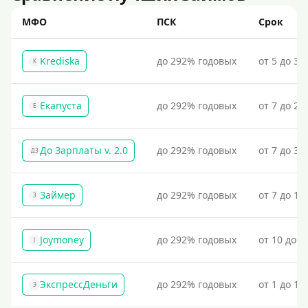
МФО
ПСК
Срок
Krediska
до 292% годовых
от 5 до 30
K
Екапуста
до 292% годовых
от 7 до 21
Е
До Зарплаты v. 2.0
до 292% годовых
от 7 до 36
ДЗ
Займер
до 292% годовых
от 7 до 18
З
Joymoney
до 292% годовых
от 10 до 1
J
ЭкспрессДеньги
до 292% годовых
от 1 до 18
Э