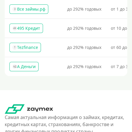
Все займы.рф
до 292% годовых
от 1 до 30
З
495 Кредит
до 292% годовых
от 10 до 1
4К
Tezfinance
до 292% годовых
от 60 до 3
T
А Деньги
до 292% годовых
от 7 до 31
АД
Самая актуальная информация о займах, кредитах,
кредитных картах, страхованиях, банкростве и
других финансовых продуктах страны.