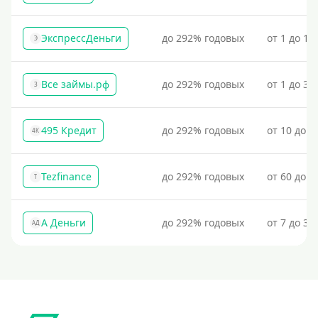
ЭкспрессДеньги
до 292% годовых
от 1 до 18
Э
Все займы.рф
до 292% годовых
от 1 до 30
З
495 Кредит
до 292% годовых
от 10 до 1
4К
Tezfinance
до 292% годовых
от 60 до 3
T
А Деньги
до 292% годовых
от 7 до 31
АД