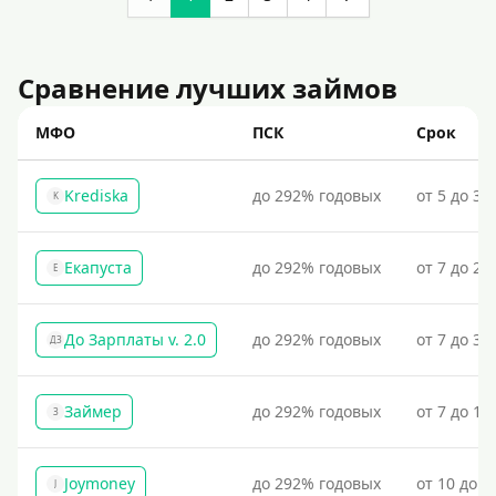
Сравнение лучших займов
МФО
ПСК
Срок
Krediska
до 292% годовых
от 5 до 30
K
Екапуста
до 292% годовых
от 7 до 21
Е
До Зарплаты v. 2.0
до 292% годовых
от 7 до 36
ДЗ
Займер
до 292% годовых
от 7 до 18
З
Joymoney
до 292% годовых
от 10 до 1
J