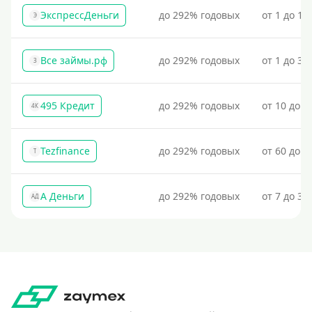
ЭкспрессДеньги
до 292% годовых
от 1 до 18
Э
Все займы.рф
до 292% годовых
от 1 до 30
З
495 Кредит
до 292% годовых
от 10 до 1
4К
Tezfinance
до 292% годовых
от 60 до 3
T
А Деньги
до 292% годовых
от 7 до 31
АД