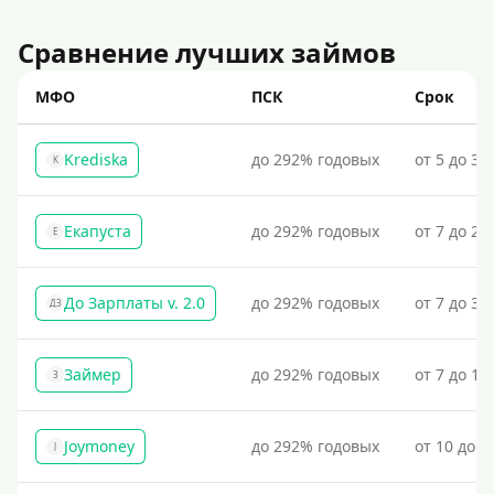
Сравнение лучших займов
МФО
ПСК
Срок
Krediska
до 292% годовых
от 5 до 30
K
Екапуста
до 292% годовых
от 7 до 21
Е
До Зарплаты v. 2.0
до 292% годовых
от 7 до 36
ДЗ
Займер
до 292% годовых
от 7 до 18
З
Joymoney
до 292% годовых
от 10 до 1
J