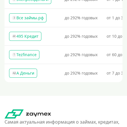
Все займы.рф
до 292% годовых
от 1 до 30
З
495 Кредит
до 292% годовых
от 10 до 1
4К
Tezfinance
до 292% годовых
от 60 до 3
T
А Деньги
до 292% годовых
от 7 до 31
АД
Самая актуальная информация о займах, кредитах,