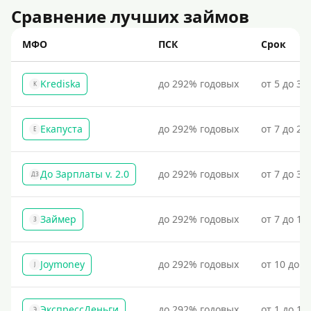
Сравнение лучших займов
МФО
ПСК
Срок
Krediska
до 292% годовых
от 5 до 30
K
Екапуста
до 292% годовых
от 7 до 21
Е
До Зарплаты v. 2.0
до 292% годовых
от 7 до 36
ДЗ
Займер
до 292% годовых
от 7 до 18
З
Joymoney
до 292% годовых
от 10 до 1
J
ЭкспрессДеньги
до 292% годовых
от 1 до 18
Э