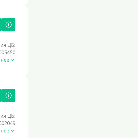
ия ЦБ:
005450
бнее
ия ЦБ:
002049
бнее