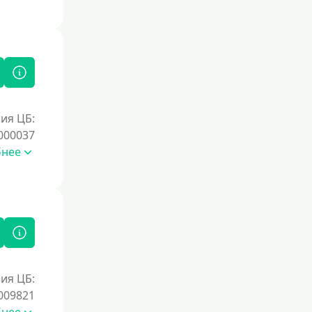
ия ЦБ:
000037
бнее
ия ЦБ:
009821