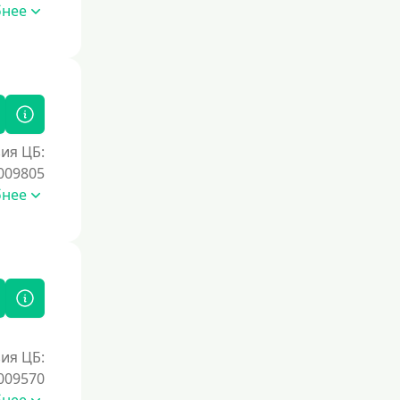
бнее
ия ЦБ:
009805
бнее
ия ЦБ:
009570