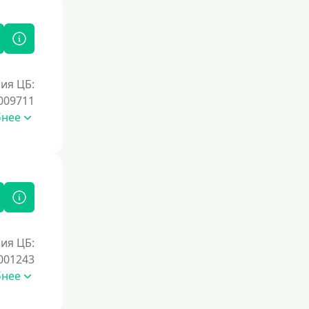
ия ЦБ:
009711
бнее
ия ЦБ:
001243
бнее