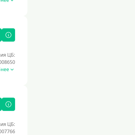
бнее
ия ЦБ:
008650
бнее
ия ЦБ:
007766