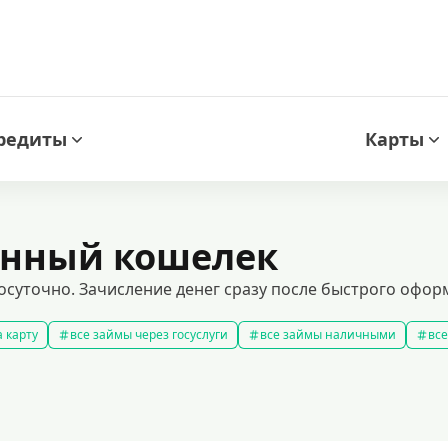
редиты
Карты
онный кошелек
осуточно. Зачисление денег сразу после быстрого офор
 карту
все займы через госуслуги
все займы наличными
все
новые займы
смс займ
все займы
все займы ночью
ярные займы
лучшие займы
подобрать займ
рейтинг займо