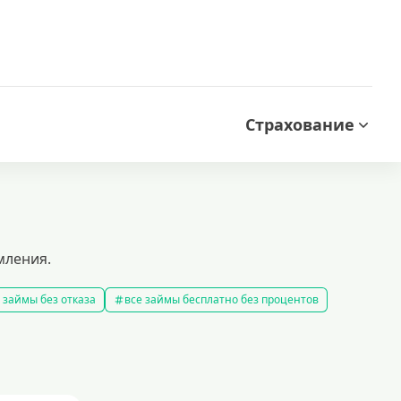
Страхование
мления.
 займы без отказа
все займы бесплатно без процентов
все займы без комиссии
все займы на карту за 15 минут
в
правила предоставления займов