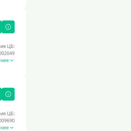
ия ЦБ:
002049
бнее
ия ЦБ:
009690
бнее