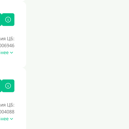
ия ЦБ:
006946
бнее
ия ЦБ:
004088
бнее