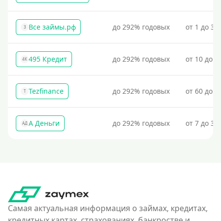
Все займы.рф
до 292% годовых
от 1 до 30
З
495 Кредит
до 292% годовых
от 10 до 1
4К
Tezfinance
до 292% годовых
от 60 до 3
T
А Деньги
до 292% годовых
от 7 до 31
АД
Самая актуальная информация о займах, кредитах,
кредитных картах, страхованиях, банкростве и