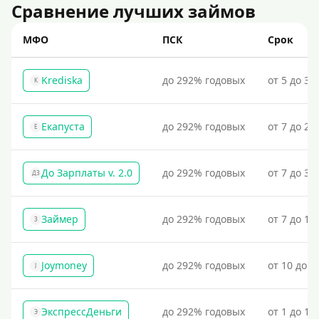
Сравнение лучших займов
МФО
ПСК
Срок
Krediska
до 292% годовых
от 5 до 30
K
Екапуста
до 292% годовых
от 7 до 21
Е
До Зарплаты v. 2.0
до 292% годовых
от 7 до 36
ДЗ
Займер
до 292% годовых
от 7 до 18
З
Joymoney
до 292% годовых
от 10 до 1
J
ЭкспрессДеньги
до 292% годовых
от 1 до 18
Э