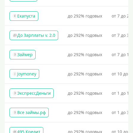
Екапуста
до 292% годовых
от 7 до 21
Е
До Зарплаты v. 2.0
до 292% годовых
от 7 до 36
ДЗ
Займер
до 292% годовых
от 7 до 18
З
Joymoney
до 292% годовых
от 10 до 1
J
ЭкспрессДеньги
до 292% годовых
от 1 до 18
Э
Все займы.рф
до 292% годовых
от 1 до 30
З
495 Кредит
до 292% годовых
от 10 до 1
4К