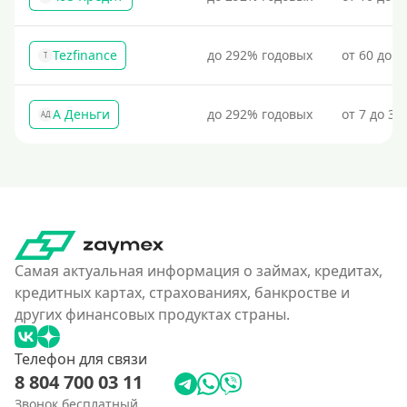
Tezfinance
до 292% годовых
от 60 до 3
T
А Деньги
до 292% годовых
от 7 до 31
АД
Самая актуальная информация о займах, кредитах,
кредитных картах, страхованиях, банкростве и
других финансовых продуктах страны.
Телефон для связи
8 804 700 03 11
Звонок бесплатный