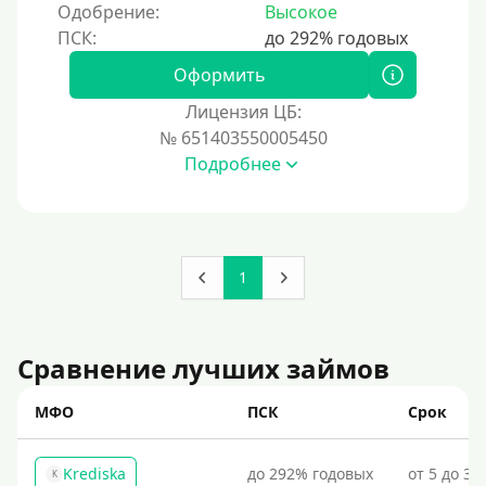
Одобрение:
Высокое
Оформить
Лицензия ЦБ:
№ 651403550005450
Подробнее
1
Сравнение лучших займов
МФО
ПСК
Срок
Krediska
до 292% годовых
от 5 до 30
K