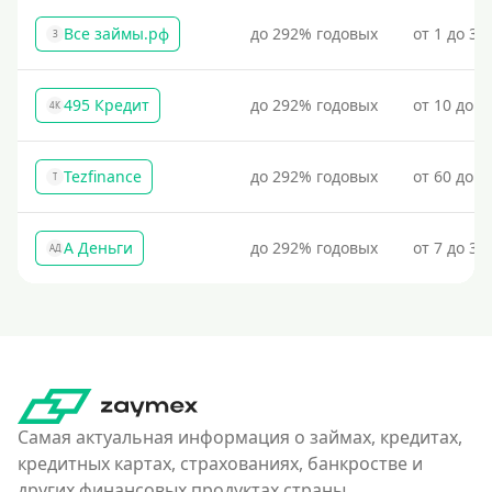
Все займы.рф
до 292% годовых
от 1 до 30
З
495 Кредит
до 292% годовых
от 10 до 1
4К
Tezfinance
до 292% годовых
от 60 до 3
T
А Деньги
до 292% годовых
от 7 до 31
АД
Самая актуальная информация о займах, кредитах,
кредитных картах, страхованиях, банкростве и
других финансовых продуктах страны.