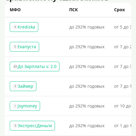
МФО
ПСК
Срок
Krediska
до 292% годовых
от 5 до 30
K
Екапуста
до 292% годовых
от 7 до 21
Е
До Зарплаты v. 2.0
до 292% годовых
от 7 до 36
ДЗ
Займер
до 292% годовых
от 7 до 18
З
Joymoney
до 292% годовых
от 10 до 1
J
ЭкспрессДеньги
до 292% годовых
от 1 до 18
Э