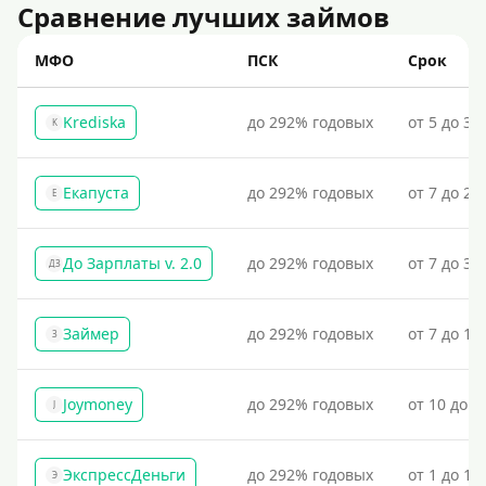
Сравнение лучших займов
МФО
ПСК
Срок
Krediska
до 292% годовых
от 5 до 30
K
Екапуста
до 292% годовых
от 7 до 21
Е
До Зарплаты v. 2.0
до 292% годовых
от 7 до 36
ДЗ
Займер
до 292% годовых
от 7 до 18
З
Joymoney
до 292% годовых
от 10 до 1
J
ЭкспрессДеньги
до 292% годовых
от 1 до 18
Э