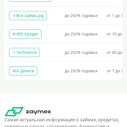
Все займы.рф
до 292% годовых
от 1 до 30
З
495 Кредит
до 292% годовых
от 10 до 1
4К
Tezfinance
до 292% годовых
от 60 до 3
T
А Деньги
до 292% годовых
от 7 до 31
АД
Самая актуальная информация о займах, кредитах,
кредитных картах, страхованиях, банкростве и