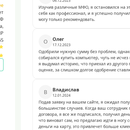
06.12.2023
ее
Изучив различные МФО, я остановился на э
ет
себя как профессионал, и я успешно получил
РФ
могу только рекомендовать.
a,
ИР
Олег
65
О
17.12.2023
Одобрили нужную сумму без проблем, однако
собирался купить компьютер, чуть не исчез 
я выдумал историю, что приехал из другого 
оценке, за слишком долгое одобрение ставлю
Владислав
В
12.01.2024
Подав заявку на вашем сайте, я ожидал получ
большинстве случаев. Когда ваш сотрудник 
договора, я все же подписался, получил ден
что виноват сам, но предлагаю идти в ногу 
деньги на карту, это привлечет больше клие