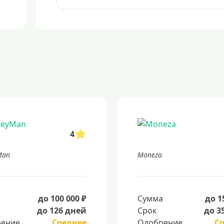
4
Man
Moneza
а
до 100 000 ₽
Сумма
до 1
до 126 дней
Срок
до 3
ение
Среднее
Одобрение
С