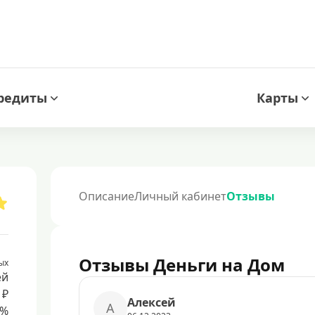
редиты
Карты
Описание
Личный кабинет
Отзывы
Отзывы Деньги на Дом
ых
ей
 ₽
Алексей
А
8%