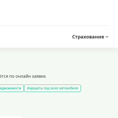
Страхование
тся по онлайн заявке.
 недвижимости
кредиты под залог автомобиля
редиты без справки о доходах
кредиты пенсионерам
 рублей
кредит на 500000 рублей
кредиты с 18 лет
на строительство дома
кредиты без залога
5 минут
кредит наличными на любые цели