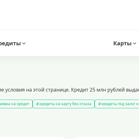
редиты
Карты
 условия на этой странице. Кредит 25 млн рублей выдаё
аявка на кредит
кредиты на карту без отказа
кредиты под залог
амые выгодные кредиты
кредиты с плохой кредитной историей
к
ит 100000 рублей
кредит на 300000 рублей
кредит на 2 миллиона
аявка на кредит во все банки
образовательные кредиты
кредит 
 5 лет
кредит на 3 года
потребительские кредиты
кредит за 