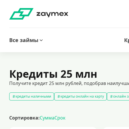
Все займы
К
Кредиты 25 млн
Получите кредит 25 млн рублей, подобрав наилучшие
кредиты наличными
кредиты онлайн на карту
онлайн з
кредитный калькулятор
рефинансирование кредитов
с
кредиты на 1000000 рублей
кредиты безработным
кред
Сортировка:
Сумма
Срок
кредит на 200000 рублей
кредиты под низкий процент
з
кредиты для самозанятых
кредит на ремонт
кредиты на