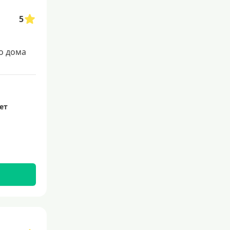
5
о дома
лет