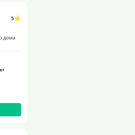
5
о дома
лет