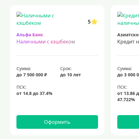
кредиты для самозанятых
кредит на ремонт
кредиты на
срочный кредит
подбор кредита
5
Альфа Банк
Азиатско
Наличными с кэшбеком
Кредит 
Сумма:
Срок:
Сумма:
до 7 500 000 ₽
до 10 лет
до 3 000 0
Оформить