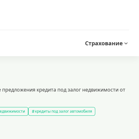
Страхование
 предложения кредита под залог недвижимости от
 недвижимости
кредиты под залог автомобиля
редиты без справки о доходах
кредиты пенсионерам
 рублей
кредит на 500000 рублей
кредиты с 18 лет
на строительство дома
кредиты без залога