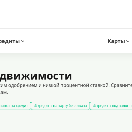
редиты
Карты
недвижимости
им одобрением и низкой процентной ставкой. Сравните
вам.
аявка на кредит
кредиты на карту без отказа
кредиты под залог
амые выгодные кредиты
кредиты с плохой кредитной историей
к
ит 100000 рублей
кредит на 300000 рублей
кредит на 2 миллиона
аявка на кредит во все банки
образовательные кредиты
кредит 