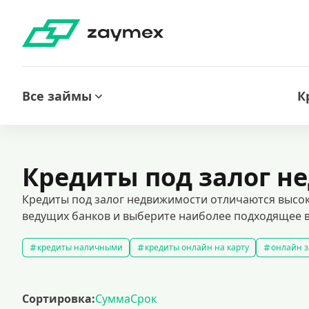
Все займы
К
Кредиты под залог 
Кредиты под залог недвижимости отличаются высок
ведущих банков и выберите наиболее подходящее 
кредиты наличными
кредиты онлайн на карту
онлайн з
кредитный калькулятор
рефинансирование кредитов
с
кредиты на 1000000 рублей
кредиты безработным
кред
Сортировка:
Сумма
Срок
кредит на 200000 рублей
кредиты под низкий процент
з