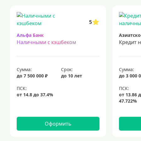
кредиты для самозанятых
кредит на ремонт
кредиты на
срочный кредит
подбор кредита
5
Альфа Банк
Азиатско
Наличными с кэшбеком
Кредит 
Сумма:
Срок:
Сумма:
до 7 500 000 ₽
до 10 лет
до 3 000 0
Оформить