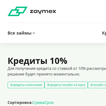
Все займы
К
Кредиты 10%
Для получения кредита со ставкой от 10% рассмотр
решение будет принято моментально.
кредиты наличными
кредиты онлайн на карту
онлайн з
кредитный калькулятор
рефинансирование кредитов
с
кредиты на 1000000 рублей
кредиты безработным
кред
Сортировка:
Сумма
Срок
кредит на 200000 рублей
кредиты под низкий процент
з