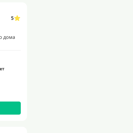
5
о дома
лет