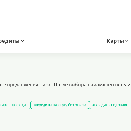
редиты
Карты
ите предложения ниже. После выбора наилучшего кредита
аявка на кредит
кредиты на карту без отказа
кредиты под залог
амые выгодные кредиты
кредиты с плохой кредитной историей
к
ит 100000 рублей
кредит на 300000 рублей
кредит на 2 миллиона
аявка на кредит во все банки
образовательные кредиты
кредит 