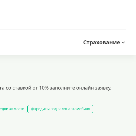
Страхование
 со ставкой от 10% заполните онлайн заявку,
 недвижимости
кредиты под залог автомобиля
редиты без справки о доходах
кредиты пенсионерам
 рублей
кредит на 500000 рублей
кредиты с 18 лет
на строительство дома
кредиты без залога