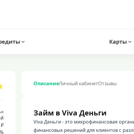
редиты
Карты
Описание
Личный кабинет
Отзывы
Займ в Viva Деньги
ых
ей
Viva Деньги - это микрофинансовая орга
 ₽
финансовых решений для клиентов с раз
8%